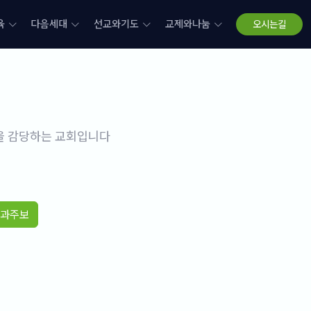
육
다음세대
선교와기도
교제와나눔
오시는길
삶을 감당하는 교회입니다
과주보