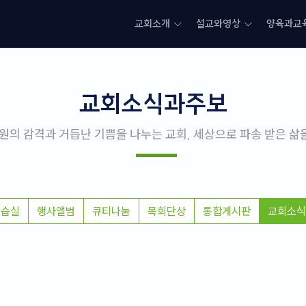
교회소개
설교와영상
양육과교
교회소식과주보
원의 감격과 거듭난 기쁨을 나누는 교회, 세상으로 파송 받은 
연습실
행사앨범
큐티나눔
목회단상
통합게시판
교회소식