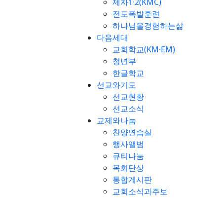
제자1·2(KMC)
전도폭발훈련
하나님을경험하는삶
다음세대
교회학교(KM·EM)
청년부
한글학교
선교와기도
선교현황
선교소식
교제와나눔
찬양연습실
행사앨범
큐티나눔
목회단상
통합게시판
교회소식과주보