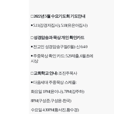
□
2022
년
5
월 수요기도회 기도안내
￭
5.11(
강경자집사
), 5.18(
유은아집사
)
□
성경암송과 묵상 개인 확인카드
￭
전교인 성경암송구절
(5
월
):
신
6:4-9
￭
주중묵상 확인 카드
: 5.29
제출
, 6
월초에
시상
□
교회학교 안내
:
조진주목사
￭
다음세대 주중묵상 스케쥴
:
화요일
1PM(
윤이나
), 7PM(
강주하
)
8PM(
구성준
,
구성윤
-
한국
)
수요일
4:30PM(
황서진
,
황수경
)