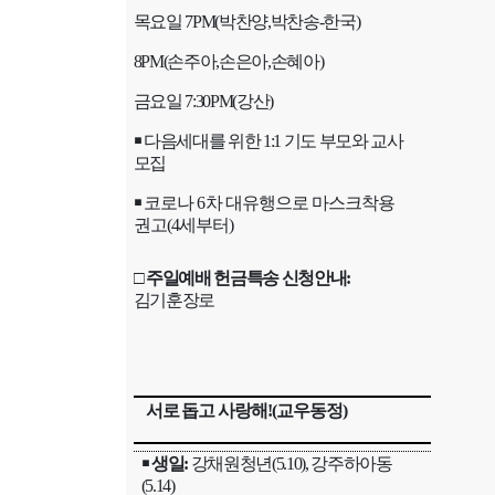
목요일
7PM(
박찬양
,
박찬송
-
한국
)
8PM(
손주아
,
손은아
,
손혜아
)
금요일
7:30PM(
강산
)
￭
다음세대를 위한
1:1
기도 부모와 교사
모집
￭
코로나
6
차 대유행으로 마스크착용
권고
(4
세부터
)
□
주일예배 헌금특송 신청안내
:
김기훈장로
서로 돕고 사랑해
!(
교우동정
)
￭
생일
:
강채원청년
(5.10),
강주하아동
(5.14)