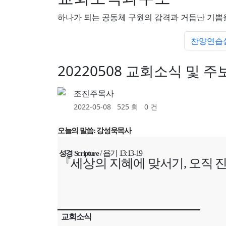
하나가 되는 공동체 구원의 감격과 거듭난 기쁨
찬양연습
20220508 교회소식 및 주
조진주목사
2022-05-08
525 회
0 건
오늘의 말씀: 강성욱목사
/
욥기
13:13-19
성경
Scripture
『
세상의 지혜에 맞서기
,
오직 
교회소식