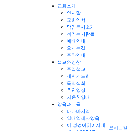
교회소개
인사말
교회연혁
담임목사소개
섬기는사람들
예배안내
오시는길
주차안내
설교와영상
주일설교
새벽기도회
특별집회
추천영상
시온찬양대
양육과교육
바나바사역
일대일제자양육
어,성경이읽어지네
오시는길