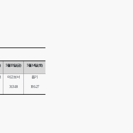
)
5
월
13
일
(
금
)
5
월
14
일
(
토
)
서
야고보서
욥기
3:13-18
19:1-27