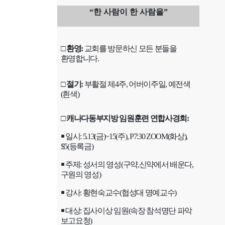
“
한 사람이 한 사람을
”
□
환영
:
교회를 방문하신 모든 분들을
환영합니다
.
□
절기
:
부활절 제
4
주
,
어버이주일
,
예전색
(
흰색
)
□
캐나다동부지방 임원훈련 연합사경회
:
￭
일시
: 5.13(
금
)~15(
주
), P7:30 ZOOM(
화상
),
$5(
등록금
)
￭
주제
:
성서의 영성
(
구약
,
신약에서 배운다
,
구원의 영성
)
￭
강사
:
황현숙교수
(
협성대 명예교수
)
￭
대상
:
집사이상 임원
(
속장 참석명단 파악
보고요청
)