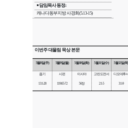
￭
담임목사 동정
:
캐나다동부지방 사경회
(5.13-15)
이번주 대물림 묵상 본문
5
월
8
일
(
주
)
5
월
9
일
(
월
)
5
월
10
일
(
화
)
5
월
11
일
(
수
)
5
월
12
일
(
목
욥기
시편
이사야
고린도전서
디모데후
13:1-28
119:65-72
56
장
2:1-5
3:1-9