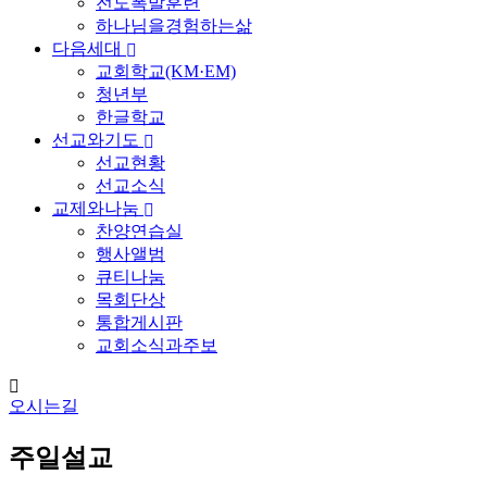
전도폭발훈련
하나님을경험하는삶
다음세대
교회학교(KM·EM)
청년부
한글학교
선교와기도
선교현황
선교소식
교제와나눔
찬양연습실
행사앨범
큐티나눔
목회단상
통합게시판
교회소식과주보
오시는길
주일설교