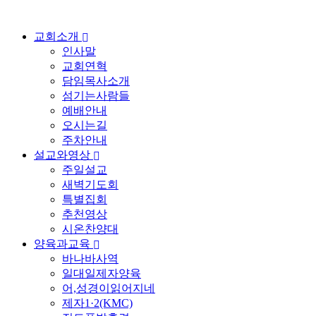
교회소개
인사말
교회연혁
담임목사소개
섬기는사람들
예배안내
오시는길
주차안내
설교와영상
주일설교
새벽기도회
특별집회
추천영상
시온찬양대
양육과교육
바나바사역
일대일제자양육
어,성경이읽어지네
제자1·2(KMC)