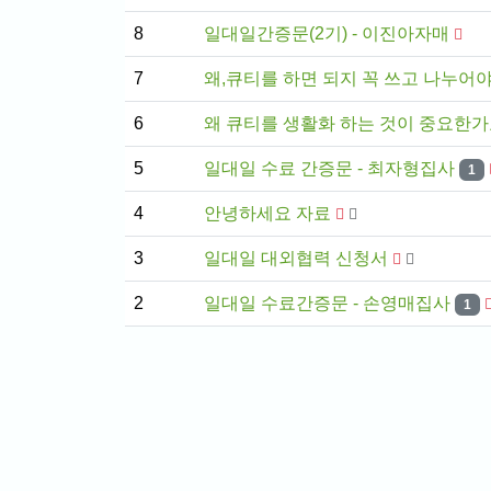
8
일대일간증문(2기) - 이진아자매
7
왜,큐티를 하면 되지 꼭 쓰고 나누어
6
왜 큐티를 생활화 하는 것이 중요한가
5
일대일 수료 간증문 - 최자형집사
1
4
안녕하세요 자료
3
일대일 대외협력 신청서
2
일대일 수료간증문 - 손영매집사
1