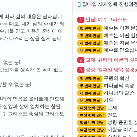
일대일 제자양육 진행과
만남: 예수그리스도
1
하는 대로, 내가 삶의 주체가 되
예수는 어떤 분
첫 번째 만남
예수님을 믿고 마음의 중심에 예
예수는 어떤 일
두 번째 만남
도가 다스리는 삶을 살게 됩니
예수는 지금 무
세 번째 만남
예수를 믿으십
네 번째 만남
교제: 큐티의 이론과 실
2
 없는 분!
 것인지를 생각해 본 적이 없는
성장: 일대일 양육 성경
3
구원의 확신
첫 번째 만남
할 수 없는 분!
하나님의 속성
두 번째 만남
하나님의 말씀-
세 번째 만남
우리의 믿음을 올바르게 인도해
기도
네 번째 만남
 신앙과 삶이 일치하는 참된
교제
다섯 번째 만남
예수 그리스도 중심의 그리스도
전도
여섯 번째 만남
성령 충만한 
일곱 번째 만남
시험을 이기는
여덟 번째 만남
순종하는 삶