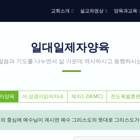
교회소개
설교와영상
양육과교육
일대일제자양육
말씀과 기도를 나누면서 삶 가운데 역사하시고 동행하시
자양육
어,성경이읽어지네
제자1·2(KMC)
전도폭발훈
음의 중심에 예수님이 계시면 예수 그리스도의 뜻대로 그리스도가 