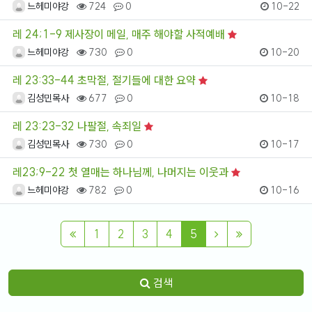
느헤미야강
724
0
10-22
레 24;1-9 제사장이 메일, 매주 해야할 사적예배
느헤미야강
730
0
10-20
레 23:33-44 초막절, 절기들에 대한 요약
김성민목사
677
0
10-18
레 23:23-32 나팔절, 속죄일
김성민목사
730
0
10-17
레23;9-22 첫 열매는 하나님께, 나머지는 이웃과
느헤미야강
782
0
10-16
1
2
3
4
5
검색