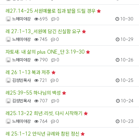
레27;14-25 서원예물로 집과 밭을 드릴 경우
느헤미야강
695
0
10-30
레 27;1-13_서원에 담긴 신실함 요구
느헤미야강
745
0
10-29
자토새; 내 삶의 plus ONE_단 3;19-30
느헤미야강
790
0
10-26
레 26:1-13 복과 저주
김성민목사
721
0
10-25
레25:39-55 하나님의 백성
김성민목사
707
0
10-24
레25;13-22 희년;리셋, 다시 시작하기
느헤미야강
764
0
10-23
레 25;1-12 안식년 규례와 참된 정신