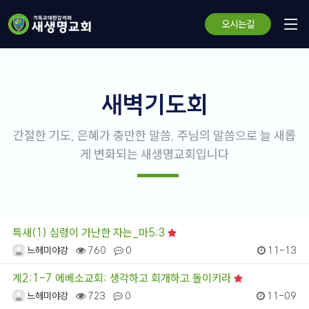
오시는길
새벽기도회
간절한 기도, 은혜가 충만한 말씀, 주님의 말씀으로 늘 새롭
게 변화되는 새생명교회입니다
특새(1) 심령이 가난한 자는_마5;3
느헤미야강
760
0
11-13
계2;1-7 에베소교회; 생각하고 회개하고 돌이키라
느헤미야강
723
0
11-09