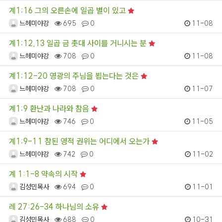
계1;16 그의 오른손에 일곱 별이 있고
느헤미야강
695
0
11-08
계1;12,13 일곱 금 촛대 사이를 거니시는 분
느헤미야강
708
0
11-08
계1;12-20 영광의 주님을 뵙는다는 것은
느헤미야강
708
0
11-07
계1;9 환난과 나라와 참음
느헤미야강
746
0
11-05
계1;9-11 참된 영적 권위는 어디에서 오는가
느헤미야강
742
0
11-02
계 1:1-8 약속의 시작
김성민목사
694
0
11-01
레 27:26-34 하나님의 소유
김성민목사
688
0
10-31