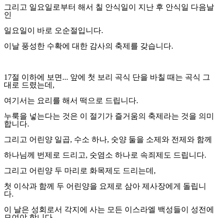
그리고 일요일로부터 해서 칠 안식일이 지난 후
안식일 다음날
인
일요일이 바로 오순절입니다
.
이날 풍성한 수확에 대한 감사의 축제를 갖습니다
.
17
절 이하에 보면
...
앞에 첫 보리 곡식 단을 바칠 때는
곡식 그
대로 드렸는데
,
여기서는 요리를 해서 떡으로 드립니다
.
누룩을 넣는다는 것은 이 절기가 즐거움의 축제라는 것을 의미
합니다
.
그리고 어린양 일곱
,
수소 하나
,
숫양 둘을 소제와 전제와 함께
하나님께 번제로 드리고
,
숫염소 하나로 속죄제도 드립니다
.
그리고 어린양 두 마리로 화목제도 드리는데
,
첫 이삭과 함께 두 어린양을 요제로 삼아 제사장에게 돌립니
다
.
이 날은 성회로서 각지에 사는 모든 이스라엘 백성들이 성전에
모여야 합니다
.