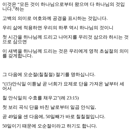
이것은
“
모든 것이 하나님으로부터 왔으며 다 하나님의 것입
니다
.”
하는
고백의 의미로 여호와께 공경을 표시하는 것입니다
.
우리 삶에 적용하면 우리의 하루 역시 하나님의 것이니
첫 시간을 하나님께 드리고 나머지를 우리것 삼으라 하시는 것
으로 삼으면
이 새벽을 하나님께 드리는 것은 우리에게 영적 초실절의 의미
를 갖게합니다
.
그 다음에 오순절
(
칠칠절
)
절기를 명하십니다
.
“(15)
안식일 이튿날 곧 너희가 요제로 단을 가져온 날부터 세
어서
칠 안식일의 수효를 채우고
”(
레
23:15)
첫 보리 곡식 단을 바친 날로부터 일곱 안식일
,
곧
49
일을 센 다음에
, 50
일째가 바로 칠칠절입니다
.
50
일이기 때문에 오순절이라고 하기도 합니다
.