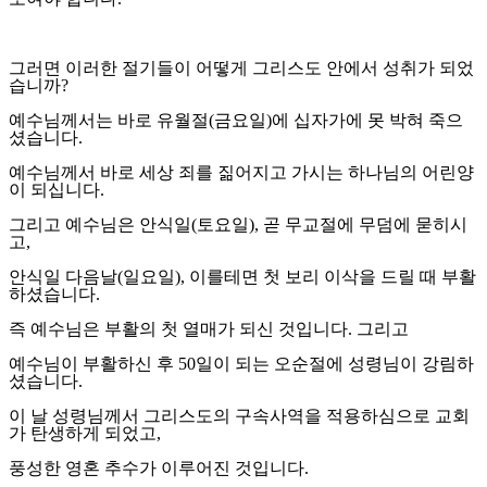
그러면 이러한 절기들이 어떻게 그리스도 안에서 성취가 되었
습니까
?
예수님께서는 바로 유월절
(
금요일
)
에 십자가에 못 박혀 죽으
셨습니다
.
예수님께서 바로 세상 죄를 짊어지고 가시는 하나님의 어린양
이 되십니다
.
그리고 예수님은 안식일
(
토요일
),
곧 무교절에 무덤에 묻히시
고
,
안식일 다음날
(
일요일
),
이를테면 첫 보리 이삭을 드릴 때 부활
하셨습니다
.
즉 예수님은 부활의 첫 열매가 되신 것입니다
.
그리고
예수님이 부활하신 후
50
일이 되는 오순절에 성령님이 강림하
셨습니다
.
이 날 성령님께서 그리스도의 구속사역을 적용하심으로 교회
가 탄생하게 되었고
,
풍성한 영혼 추수가 이루어진 것입니다
.