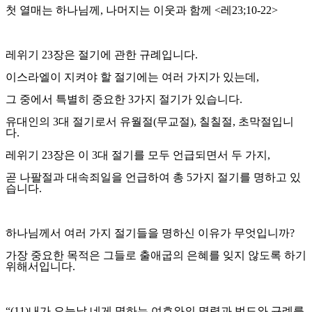
첫 열매는 하나님께, 나머지는 이웃과 함께
<
레
23;10-22>
레위기
23
장은 절기에 관한 규례입니다
.
이스라엘이 지켜야 할 절기에는 여러 가지가 있는데
,
그 중에서 특별히 중요한
3
가지 절기가 있습니다
.
유대인의
3
대 절기로서 유월절
(
무교절
),
칠칠절
,
초막절입니
다
.
레위기
23
장은 이
3
대 절기를 모두 언급되면서 두 가지
,
곧 나팔절과 대속죄일을 언급하여 총
5
가지 절기를 명하고 있
습니다
.
하나님께서 여러 가지 절기들을 명하신 이유가 무엇입니까
?
가장 중요한 목적은 그들로 출애굽의 은혜를 잊지 않도록 하기
위해서입니다
.
“(11)
내가 오늘날 네게 명하는 여호와의 명령과 법도와 규례를