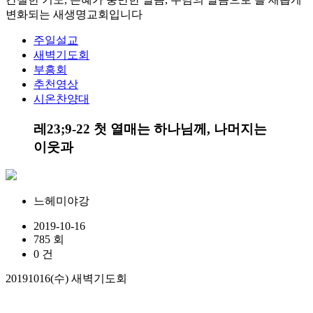
변화되는 새생명교회입니다
주일설교
새벽기도회
부흥회
추천영상
시온찬양대
레23;9-22 첫 열매는 하나님께, 나머지는
이웃과
느헤미야강
2019-10-16
785 회
0 건
20191016(
수
)
새벽기도회