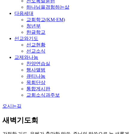
전도폭발훈련
하나님을경험하는삶
다음세대
교회학교(KM·EM)
청년부
한글학교
선교와기도
선교현황
선교소식
교제와나눔
찬양연습실
행사앨범
큐티나눔
목회단상
통합게시판
교회소식과주보
오시는길
새벽기도회
간절한 기도, 은혜가 충만한 말씀, 주님의 말씀으로 늘 새롭게