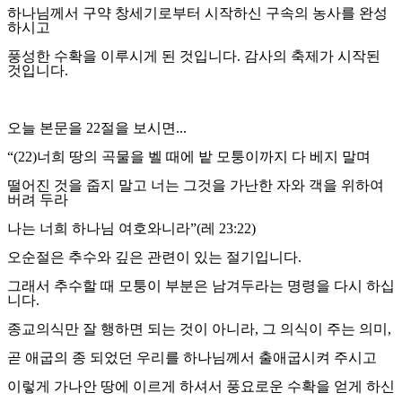
하나님께서 구약 창세기로부터 시작하신 구속의 농사를 완성
하시고
풍성한 수확을 이루시게 된 것입니다
.
감사의 축제가 시작된
것입니다
.
오늘 본문을
22
절을 보시면
...
“(22)
너희 땅의 곡물을 벨 때에 밭 모퉁이까지 다 베지 말며
떨어진 것을 줍지 말고 너는 그것을 가난한 자와 객을 위하여
버려 두라
나는 너희 하나님 여호와니라
”(
레
23:22)
오순절은 추수와 깊은 관련이 있는 절기입니다
.
그래서 추수할 때 모퉁이 부분은 남겨두라는 명령을 다시 하십
니다
.
종교의식만 잘 행하면 되는 것이 아니라
,
그 의식이 주는 의미
,
곧 애굽의 종 되었던 우리를 하나님께서 출애굽시켜 주시고
이렇게 가나안 땅에 이르게 하셔서 풍요로운 수확을 얻게 하신