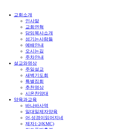
교회소개
인사말
교회연혁
담임목사소개
섬기는사람들
예배안내
오시는길
주차안내
설교와영상
주일설교
새벽기도회
특별집회
추천영상
시온찬양대
양육과교육
바나바사역
일대일제자양육
어,성경이읽어지네
제자1·2(KMC)