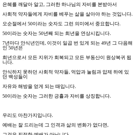
은혜를 깨달아 알고
,
그러한 하나님의 자비를 본받아서
사회적 약자들에게 자비를 베푸는 삶을 살아야 하는 것입니다
.
오순절에서
50
이라는 숫자도 그런 의미에서 중요합니다
.
50
이라는 숫자는
50
년째 되는 희년을 연상시킵니다
.
7
년마다 안식년인데
,
이것이 일곱 번 있게 되는
49
년 그 다음해
인
50
년은
희년으로서 모든 지위가 회복되고 모든 부동산이 원상복귀 됩
니다
.
안식하지 못하던 사회적 약자들
,
억압과 눌림과 압제 하에 있
던 백성들이
자유와 해방을 얻게 되는 때입니다
.
5
0
이라는 숫자는 그러한 긍휼과 자비를 상징합니다
.
우리도 마찬가지입니다
.
예배는 잘 드리는데 그 인격과 삶의 변화가 없다면
,
그것은 진정한 예배가 아닙니다
.