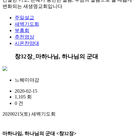
변화되는 새생명교회입니다
주일설교
새벽기도회
부흥회
추천영상
시온찬양대
창32장_마하나님, 하나님의 군대
느헤미야강
2020-02-15
1,105 회
0 건
20200215(
토
)
새벽기도회
마하나임, 하나님의 군대
<
창
32
장
>