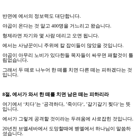
반면에 에서의 정보력도 대단합니다
.
야곱이 온다는 것 알고
400
명을 거느리고 왔습니다
.
형제라면 자기와 몇 사람 데리고 오면 됩니다
.
에서는 사냥꾼이니 주위에 칼 잡이들이 많았을 것입니다
.
야곱이 아무리 노비가 있다한들 목자들이 싸우면 패할것이 틀
림없습니다
.
그래서 두 떼로 나누어 한 떼를 치면 다른 떼는 피하겠다는 것
입니다
.
8
절
,
에서가 와서 한 떼를 치면 남은 떼는 피하리라
여기에서
‘
치다
’
는
‘
공격하다
, ’
죽이다
‘, ’
갈기갈기 찢다
‘
는 뜻
입니다
.
에서가 그렇게 공격할 것이라는 두려움에 사로잡힌 것입니다
.
20
년전 브엘세바에서 도망할때에 벧엘에서 하나님이 말씀하
셨습니다
.