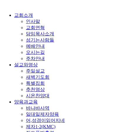
교회소개
인사말
교회연혁
담임목사소개
섬기는사람들
예배안내
오시는길
주차안내
설교와영상
주일설교
새벽기도회
특별집회
추천영상
시온찬양대
양육과교육
바나바사역
일대일제자양육
어,성경이읽어지네
제자1·2(KMC)