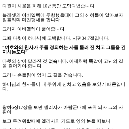
다윗이 사울을 피해
10
년동안 도망다녔습니다
.
블레셋의 아비멜렉에 투항했을때에 그의 신하들이 알아보자
침흘리며 미친행세를 합니다
.
그러자 아비멜렉이 풀어줍니다
.
그때 다윗이 하나님께 고백합니다
.
시편
34;7
절입니다
.
“
여호와의 천사가 주를 경외하는 자를 둘러 진 치고 그들을 건
지시는도다
”
다윗의 삶이 달라진 것 없습니다
.
어제처럼 똑같이 고난의 길
을 걸어가야 합니다
.
그러나 흔들림이 없이 그 길을 걷습니다
.
하나님의 천사들이 내 주위에 진치고 있음을 보았기 때문입니
다
.
왕하
6
장
17
장을 보면 엘리사가 아람군대에 포위 되자 그의 사
환이
보고 두려워할때에 엘리사의 기도로 영의 눈을 떠보니