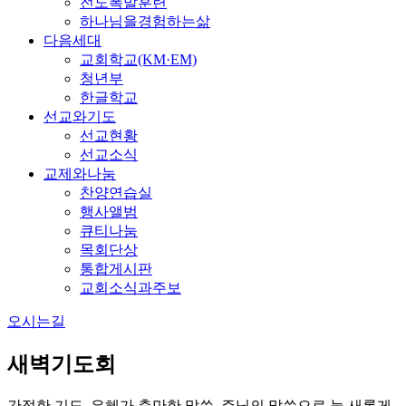
전도폭발훈련
하나님을경험하는삶
다음세대
교회학교(KM·EM)
청년부
한글학교
선교와기도
선교현황
선교소식
교제와나눔
찬양연습실
행사앨범
큐티나눔
목회단상
통합게시판
교회소식과주보
오시는길
새벽기도회
간절한 기도, 은혜가 충만한 말씀, 주님의 말씀으로 늘 새롭게