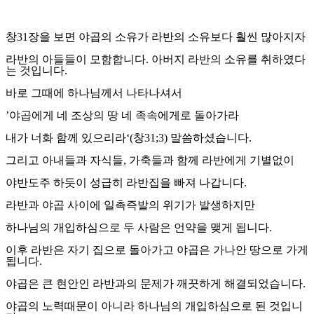
창
31
장을 보면 야곱의 소유가 라반의 소유보다 훨씬 많아지자
라반의 아들들이 모함합니다
.
아버지 라반의 소유를 취하였다
는 것입니다
.
바로 그때에 하나님께서 나타나셔서
’
야곱에게 네 조상의 땅 네 족속에게로 돌아가라
내가 너화 함께 있으리라
‘(
창
31;3)
말씀하셨습니다
.
그리고 아내들과 자식들
,
가축들과 함께 라반에게 기별없이
야반도주 하듯이 성급히 라반집을 빠져 나갑니다
.
라반과 야곱 사이에 일촉즉발의 위기가 발생하지만
하나님의 개입하심으로 두 사람은 언약을 맺게 됩니다
.
이후 라반은 자기 집으로 돌아가고 야곱은 가나안 땅으로 가게
됩니다
.
야곱은 큰 현안인 라반과의 문제가 깨끗하게 해결되었습니다
.
야곱의 노력때문이 아니라 하나님의 개입하심으로 된 것입니