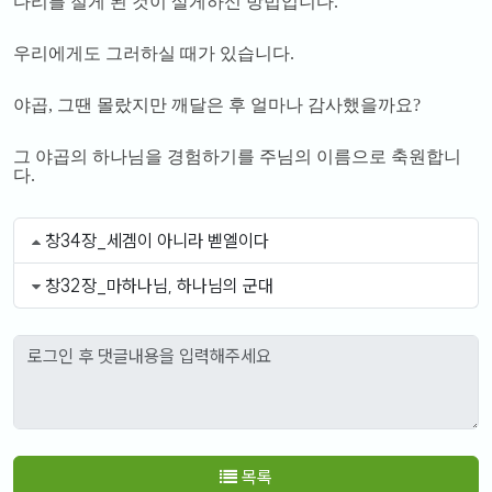
다리를 절게 된 것이 살게하신 방법입니다
.
우리에게도 그러하실 때가 있습니다
.
야곱
,
그땐 몰랐지만 깨달은 후 얼마나 감사했을까요
?
그 야곱의 하나님을 경험하기를 주님의 이름으로 축원합니
다
.
창34장_세겜이 아니라 벧엘이다
창32장_마하나님, 하나님의 군대
목록