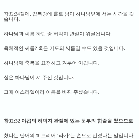
창
32;24
절에
,
얍복강에 홀로 남아 하나님앞에 서는 시간을 갖
습니다
.
하나님과 씨름 하던 중 허벅지 관절이 위골됩니다
.
육체적인 씨름
?
혹은 기도의 씨름일 수도 있을 것입니다
.
하나님께 축복을 요청하고 겨루어 이깁니다
.
실은 하나님이 져 주신 것입니다
.
그때 이스라엘이라 이름을 바꿔 주셨습니다
.
창
32;32
야곱의 허벅지 관절에 있는 둔부의 힘줄을 쳤으므로
쳤다는 단어의 히브리어
‘
라가
’
는 손으로 만졌다는 말입니다
.