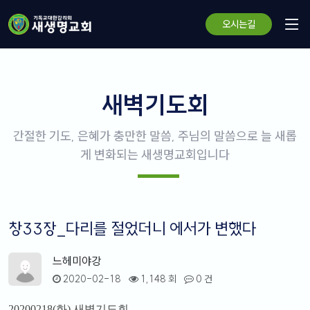
오시는길
새벽기도회
간절한 기도, 은혜가 충만한 말씀, 주님의 말씀으로 늘 새롭
게 변화되는 새생명교회입니다
창33장_다리를 절었더니 에서가 변했다
느헤미야강
2020-02-18
1,148 회
0 건
20200218(
화
)
새벽기도회