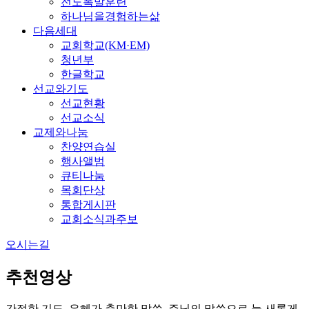
전도폭발훈련
하나님을경험하는삶
다음세대
교회학교(KM·EM)
청년부
한글학교
선교와기도
선교현황
선교소식
교제와나눔
찬양연습실
행사앨범
큐티나눔
목회단상
통합게시판
교회소식과주보
오시는길
추천영상
간절한 기도, 은혜가 충만한 말씀, 주님의 말씀으로 늘 새롭게