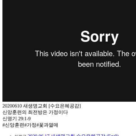
20200610 새생명교회 [수요은혜공감]
신앙훈련의 최전방은 가정이다
신명기 29:1-9
#신앙훈련#가정#꽃과열매