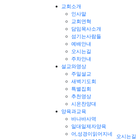
교회소개
인사말
교회연혁
담임목사소개
섬기는사람들
예배안내
오시는길
주차안내
설교와영상
주일설교
새벽기도회
특별집회
추천영상
시온찬양대
양육과교육
바나바사역
일대일제자양육
어,성경이읽어지네
오시는길