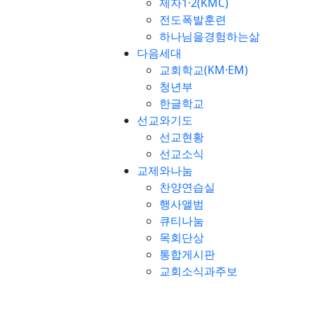
제자1·2(KMC)
전도폭발훈련
하나님을경험하는삶
다음세대
교회학교(KM·EM)
청년부
한글학교
선교와기도
선교현황
선교소식
교제와나눔
찬양연습실
행사앨범
큐티나눔
목회단상
통합게시판
교회소식과주보