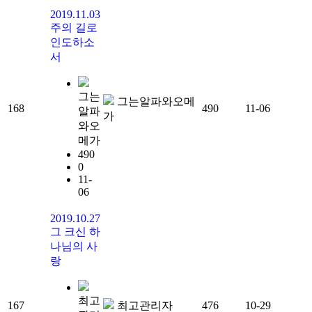
2019.11.03
주의 길로
인도하소
서
그는
그는알파와오메
168
490
11-06
알파
가
와오
메가
490
0
11-
06
2019.10.27
그 크신 하
나님의 사
랑
최고
167
최고관리자
476
10-29