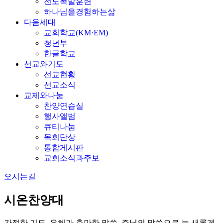
전도폭발훈련
하나님을경험하는삶
다음세대
교회학교(KM·EM)
청년부
한글학교
선교와기도
선교현황
선교소식
교제와나눔
찬양연습실
행사앨범
큐티나눔
목회단상
통합게시판
교회소식과주보
오시는길
시온찬양대
간절한 기도, 은혜가 충만한 말씀, 주님의 말씀으로 늘 새롭게