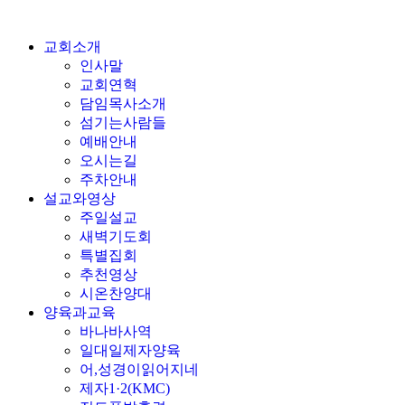
교회소개
인사말
교회연혁
담임목사소개
섬기는사람들
예배안내
오시는길
주차안내
설교와영상
주일설교
새벽기도회
특별집회
추천영상
시온찬양대
양육과교육
바나바사역
일대일제자양육
어,성경이읽어지네
제자1·2(KMC)