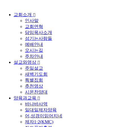
교회소개
인사말
교회연혁
담임목사소개
섬기는사람들
예배안내
오시는길
주차안내
설교와영상
주일설교
새벽기도회
특별집회
추천영상
시온찬양대
양육과교육
바나바사역
일대일제자양육
어,성경이읽어지네
제자1·2(KMC)