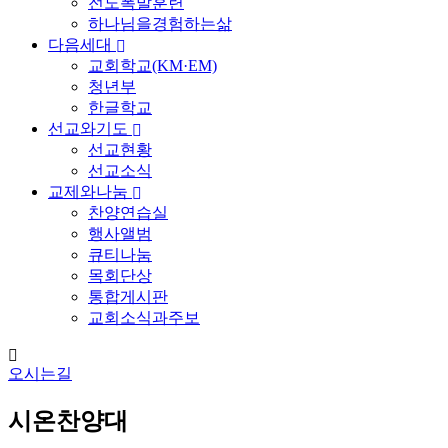
전도폭발훈련
하나님을경험하는삶
다음세대
교회학교(KM·EM)
청년부
한글학교
선교와기도
선교현황
선교소식
교제와나눔
찬양연습실
행사앨범
큐티나눔
목회단상
통합게시판
교회소식과주보
오시는길
시온찬양대