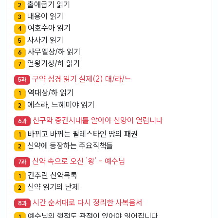
출애굽기 읽기
2
내용이 읽기
3
여호수아 읽기
4
사사기 읽기
5
사무엘상/하 읽기
6
열왕기상/하 읽기
7
구약 성경 읽기 실제(2) 대/라/느
5과
역대상/하 읽기
1
에스라, 느혜미야 읽기
2
신구약 중간시대를 알아야 신양이 열립니다
6과
바뀌고 바뀌는 팔레스타인 땅의 패권
1
신약에 등장하는 주요직책들
2
신약 속으로 오신 `왕` - 예수님
7과
간추린 신약목록
1
신약 읽기의 난제
2
시간 순서대로 다시 정리한 사복음서
8과
예수님의 행적도 관점이 있어야 읽어집니다
1