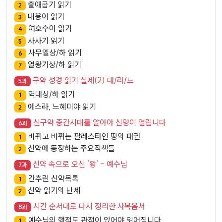
출애굽기 읽기
2
내용이 읽기
3
여호수아 읽기
4
사사기 읽기
5
사무엘상/하 읽기
6
열왕기상/하 읽기
7
구약 성경 읽기 실제(2) 대/라/느
5과
역대상/하 읽기
1
에스라, 느혜미야 읽기
2
신구약 중간시대를 알아야 신양이 열립니다
6과
바뀌고 바뀌는 팔레스타인 땅의 패권
1
신약에 등장하는 주요직책들
2
신약 속으로 오신 `왕` - 예수님
7과
간추린 신약목록
1
신약 읽기의 난제
2
시간 순서대로 다시 정리한 사복음서
8과
예수님의 행적도 관점이 있어야 읽어집니다
1