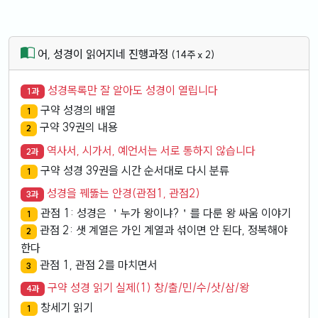
어, 성경이 읽어지네 진행과정
(14주 x 2)
성경목록만 잘 알아도 성경이 열립니다
1과
구약 성경의 배열
1
구약 39권의 내용
2
역사서, 시가서, 예언서는 서로 통하지 않습니다
2과
구약 성경 39권을 시간 순서대로 다시 분류
1
성경을 꿰뚫는 안경(관점1, 관점2)
3과
관점 1: 성경은 ＇누가 왕이냐?＇를 다룬 왕 싸움 이야기
1
관점 2: 샛 계열은 가인 계열과 섞이면 안 된다, 정복해야
2
한다
관점 1, 관점 2를 마치면서
3
구약 성경 읽기 실제(1) 창/출/민/수/삿/삼/왕
4과
창세기 읽기
1