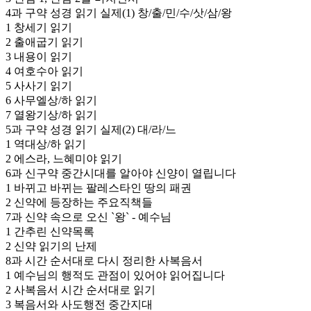
4과
구약 성경 읽기 실제(1) 창/출/민/수/삿/삼/왕
1
창세기 읽기
2
출애굽기 읽기
3
내용이 읽기
4
여호수아 읽기
5
사사기 읽기
6
사무엘상/하 읽기
7
열왕기상/하 읽기
5과
구약 성경 읽기 실제(2) 대/라/느
1
역대상/하 읽기
2
에스라, 느혜미야 읽기
6과
신구약 중간시대를 알아야 신양이 열립니다
1
바뀌고 바뀌는 팔레스타인 땅의 패권
2
신약에 등장하는 주요직책들
7과
신약 속으로 오신 `왕` - 예수님
1
간추린 신약목록
2
신약 읽기의 난제
8과
시간 순서대로 다시 정리한 사복음서
1
예수님의 행적도 관점이 있어야 읽어집니다
2
사복음서 시간 순서대로 읽기
3
복음서와 사도행전 중간지대