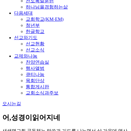
전도폭발훈련
하나님을경험하는삶
다음세대
교회학교(KM·EM)
청년부
한글학교
선교와기도
선교현황
선교소식
교제와나눔
찬양연습실
행사앨범
큐티나눔
목회단상
통합게시판
교회소식과주보
오시는길
어,성경이읽어지네
새생명교회 공동체는 말씀과 기도를 나누면서 삶 가운데 역사