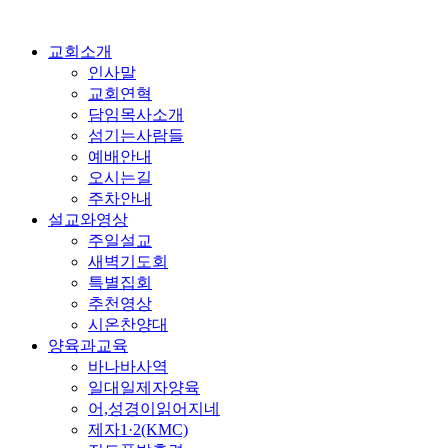
교회소개
인사말
교회연혁
담임목사소개
섬기는사람들
예배안내
오시는길
주차안내
설교와영상
주일설교
새벽기도회
특별집회
추천영상
시온찬양대
양육과교육
바나바사역
일대일제자양육
어,성경이읽어지네
제자1·2(KMC)