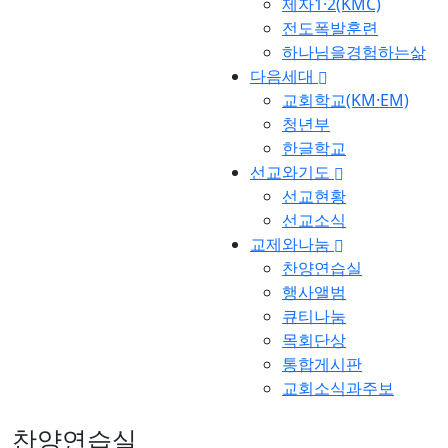
제자1·2(KMC)
전도폭발훈련
하나님을경험하는삶
다음세대
교회학교(KM·EM)
청년부
한글학교
선교와기도
선교현황
선교소식
교제와나눔
찬양연습실
행사앨범
큐티나눔
목회단상
통합게시판
교회소식과주보
찬양연습실