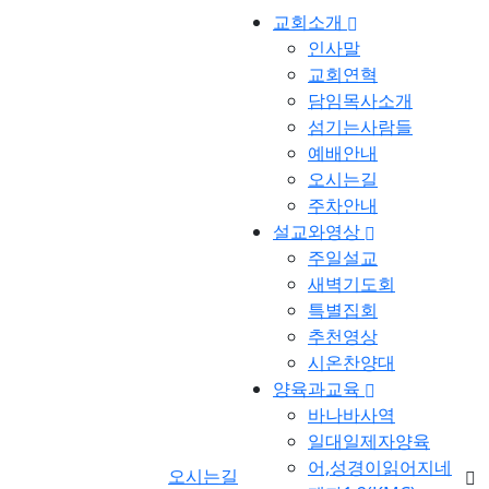
교회소개
인사말
교회연혁
담임목사소개
섬기는사람들
예배안내
오시는길
주차안내
설교와영상
주일설교
새벽기도회
특별집회
추천영상
시온찬양대
양육과교육
바나바사역
일대일제자양육
어,성경이읽어지네
오시는길