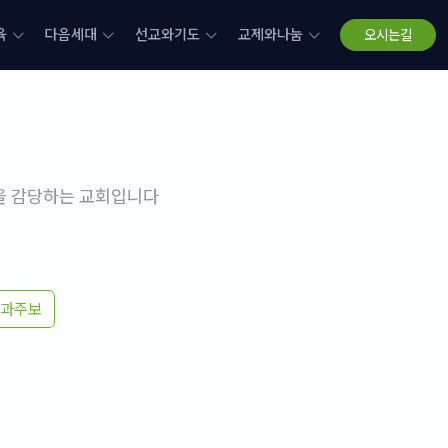
육
다음세대
선교와기도
교제와나눔
오시는길
삶을 감당하는 교회입니다
과주보