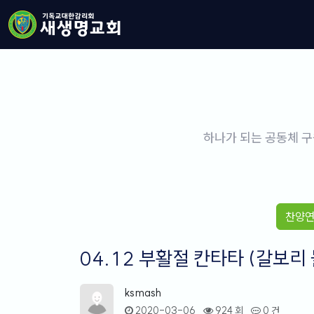
하나가 되는 공동체 구
찬양
04.12 부활절 칸타타 (갈보리
ksmash
2020-03-06
924 회
0 건