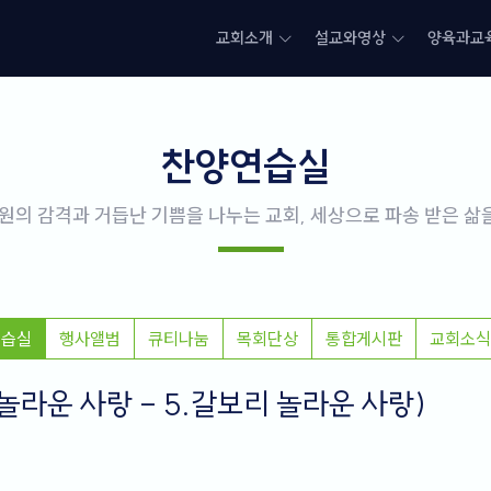
교회소개
설교와영상
양육과교
찬양연습실
원의 감격과 거듭난 기쁨을 나누는 교회, 세상으로 파송 받은 
연습실
행사앨범
큐티나눔
목회단상
통합게시판
교회소식
 놀라운 사랑 - 5.갈보리 놀라운 사랑)