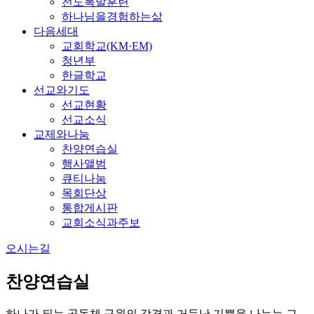
전도폭발훈련
하나님을경험하는삶
다음세대
교회학교(KM·EM)
청년부
한글학교
선교와기도
선교현황
선교소식
교제와나눔
찬양연습실
행사앨범
큐티나눔
목회단상
통합게시판
교회소식과주보
오시는길
찬양연습실
하나가 되는 공동체 구원의 감격과 거듭난 기쁨을 나누는 교