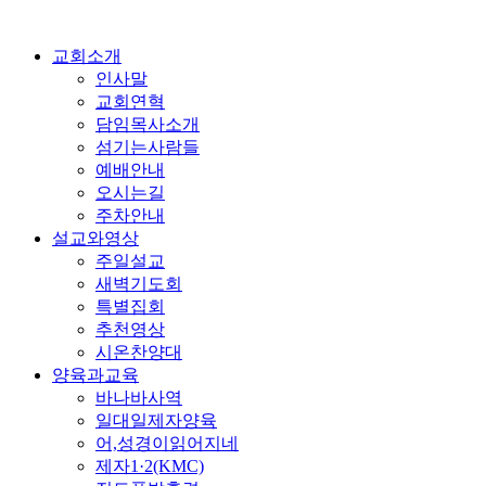
교회소개
인사말
교회연혁
담임목사소개
섬기는사람들
예배안내
오시는길
주차안내
설교와영상
주일설교
새벽기도회
특별집회
추천영상
시온찬양대
양육과교육
바나바사역
일대일제자양육
어,성경이읽어지네
제자1·2(KMC)