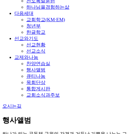
전도폭발훈련
하나님을경험하는삶
다음세대
교회학교(KM·EM)
청년부
한글학교
선교와기도
선교현황
선교소식
교제와나눔
찬양연습실
행사앨범
큐티나눔
목회단상
통합게시판
교회소식과주보
오시는길
행사앨범
하나가 되는 공동체 구원의 감격과 거듭난 기쁨을 나누는 교