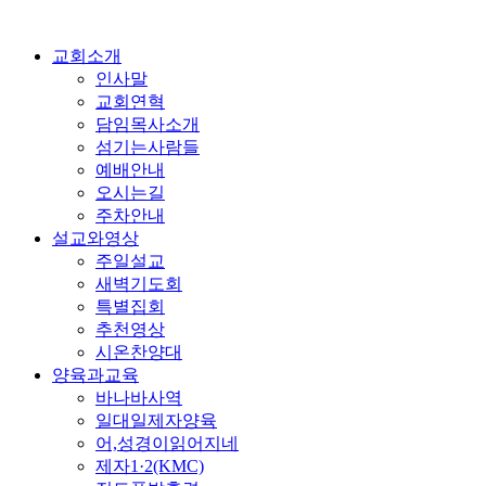
교회소개
인사말
교회연혁
담임목사소개
섬기는사람들
예배안내
오시는길
주차안내
설교와영상
주일설교
새벽기도회
특별집회
추천영상
시온찬양대
양육과교육
바나바사역
일대일제자양육
어,성경이읽어지네
제자1·2(KMC)