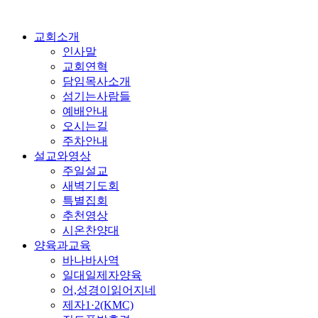
교회소개
인사말
교회연혁
담임목사소개
섬기는사람들
예배안내
오시는길
주차안내
설교와영상
주일설교
새벽기도회
특별집회
추천영상
시온찬양대
양육과교육
바나바사역
일대일제자양육
어,성경이읽어지네
제자1·2(KMC)