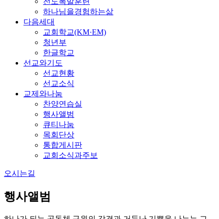
전도폭발훈련
하나님을경험하는삶
다음세대
교회학교(KM·EM)
청년부
한글학교
선교와기도
선교현황
선교소식
교제와나눔
찬양연습실
행사앨범
큐티나눔
목회단상
통합게시판
교회소식과주보
오시는길
행사앨범
하나가 되는 공동체 구원의 감격과 거듭난 기쁨을 나누는 교