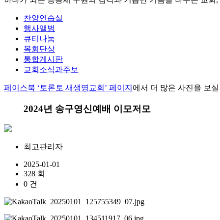
찬양연습실
행사앨범
큐티나눔
목회단상
통합게시판
교회소식과주보
페이스북 ‘토론토 새생명교회’ 페이지
에서 더 많은 사진을 보실
2024년 송구영신예배 이모저모
최고관리자
2025-01-01
328 회
0 건