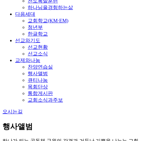
전도폭발훈련
하나님을경험하는삶
다음세대
교회학교(KM·EM)
청년부
한글학교
선교와기도
선교현황
선교소식
교제와나눔
찬양연습실
행사앨범
큐티나눔
목회단상
통합게시판
교회소식과주보
오시는길
행사앨범
하나가 되는 공동체 구원의 감격과 거듭난 기쁨을 나누는 교회