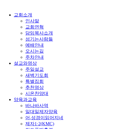
교회소개
인사말
교회연혁
담임목사소개
섬기는사람들
예배안내
오시는길
주차안내
설교와영상
주일설교
새벽기도회
특별집회
추천영상
시온찬양대
양육과교육
바나바사역
일대일제자양육
어,성경이읽어지네
제자1·2(KMC)