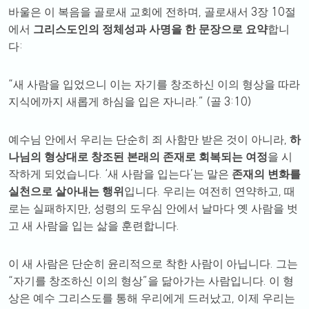
,
3
10
바울은 이 복음을 골로새 교회에 전하며
골로새서
장
절
에서
그리스도인의 정체성과 사명을 한 문장으로 요약
합니
:
다
“
새 사람을 입었으니 이는 자기를 창조하신 이의 형상을 따라
.” (
3:10)
지식에까지 새롭게 하심을 입은 자니라
골
,
예수님 안에서 우리는 단순히 죄 사함만 받은 것이 아니라
하
나님의 형상대로 창조된 본래의 존재로 회복되는 여정
을 시
. ‘
’
작하게 되었습니다
새 사람을 입는다
는 말은
존재의 변화를
.
,
실천으로 살아내는 행위
입니다
우리는 여전히 연약하고
때
,
로는 실패하지만
성령의 도우심 안에서 날마다 옛 사람을 벗
.
고 새 사람을 입는 삶을 훈련합니다
.
이 새 사람은 단순히 윤리적으로 착한 사람이 아닙니다
그는
“
”
.
자기를 창조하신 이의 형상
을 닮아가는 사람입니다
이 형
,
상은 예수 그리스도를 통해 우리에게 드러났고
이제 우리는