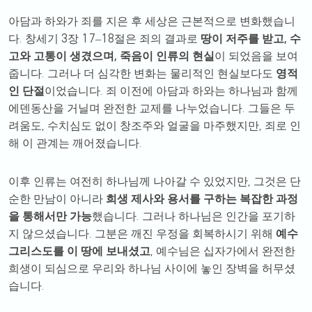
아담과 하와가 죄를 지은 후 세상은 근본적으로 변화했습니
.
3
17
18
,
다
창세기
장
–
절은 죄의 결과로
땅이 저주를 받고
수
,
고와 고통이 생겼으며
죽음이 인류의 현실
이 되었음을 보여
.
줍니다
그러나 더 심각한 변화는 물리적인 현실보다도
영적
.
인 단절
이었습니다
죄 이전에 아담과 하와는 하나님과 함께
.
에덴동산을 거닐며 완전한 교제를 나누었습니다
그들은 두
,
,
려움도
수치심도 없이 창조주와 얼굴을 마주했지만
죄로 인
.
해 이 관계는 깨어졌습니다
,
이후 인류는 여전히 하나님께 나아갈 수 있었지만
그것은 단
순한 만남이 아니라
희생 제사와 용서를 구하는 복잡한 과정
.
을 통해서만 가능
했습니다
그러나 하나님은 인간을 포기하
.
지 않으셨습니다
그분은 깨진 우정을 회복하시기 위해
예수
,
그리스도를 이 땅에 보내셨고
예수님은 십자가에서 완전한
희생이 되심으로 우리와 하나님 사이에 놓인 장벽을 허무셨
.
습니다