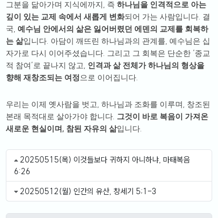
,
그분을 닮아가며 지식에까지
즉
하나님을 인격적으로 아는
.
깊이 있는 교제 속에서 새롭게 변화
되어 가는 사람입니다
결
,
국
예수님 안에서의 삶은 잃어버렸던 에덴의 교제를 회복하
.
,
는 삶
입니다
아담이 깨뜨린 하나님과의 관계를
예수님은 십
.
‘
자가로 다시 이어주셨습니다
그리고 그 회복은 단순한
종교
’
,
적 참여
로 끝나지 않고
인격과 삶 전체가 하나님의 형상을
.
향해 재창조되는 여정
으로 이어집니다
,
,
우리는 이제 옛사람을 벗고
하나님과 조화를 이루며
창조된
.
본래 목적대로 살아가야 합니다
그것이 바로 복음이 가져온
,
.
새로운 현실이며
참된 자유의 삶
입니다
20250515(목) 이것들보다 귀하지 아니하냐, 마태복음
6:26
20250512(월) 인간의 유산, 창세기 5;1-3