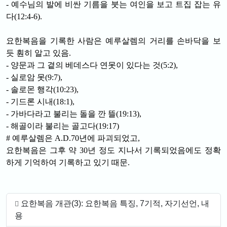
- 예수님의 발에 비싼 기름을 붓는 여인을 보고 트집 잡는 유
다(12:4-6).
요한복음을 기록한 사람은 예루살렘의 거리를 손바닥을 보
듯 훤히 알고 있음.
- 양문과 그 곁의 베데스다 연못이 있다는 것(5:2),
- 실로암 못(9:7),
- 솔로몬 행각(10:23),
- 기드론 시내(18:1),
- 가바다라고 불리는 돌을 깐 뜰(19:13),
- 해골이라 불리는 골고다(19:17)
# 예루살렘은 A.D.70년에 파괴되었고,
요한복음은 그후 약 30년 정도 지나서 기록되었음에도 정확
하게 기억하여 기록하고 있기 때문.
요한복음 개관(3): 요한복음 특징, 7기적, 자기선언, 내
용