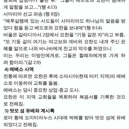
공회에 잡혔다가 풀린 후: “그들이 베드로와 요한이 담대하
게 말함을 보고
…
”(행 4:13)
사마리아 선교 파송 (행 8장)
“예루살렘에 있는 사도들이 사마리아도 하나님의 말씀을 받
았다 함을 듣고 베드로와 요한을 보내매”(행 8:14)
바울은 갈라디아서 2장에서 요한을 “기둥 같은 자”라고 부름.
“또 기둥 같이 여기는 야고보와 게바와 요한도 내게 주신 은
혜를 알므로 나와 바나바에게 친교의 악수를 하였으니
이는 우리는 이방인에게로, 그들은 할례자에게로 가게 하
려 함이라.”(갈 2:9)
4) 에베소 사역
전통에 따르면 요한은 후에 소아시아(현재 터키 지역)의 에베
소로 이동하여 교회를 돌봄.
에베소는 당시 중요한 상업·종교 도시.
요한은 이 지역 교회들을 목회하며 복음서를 기록한 것으
로 전해짐.
5) 밧모 섬 유배와 계시록
로마 황제 도미티아누스 시대에 박해를 받아 밧모 섬에 유배
되었다고 전해짐.