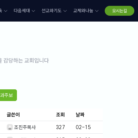
육
다음세대
선교와기도
교제와나눔
오시는길
삶을 감당하는 교회입니다
과주보
글쓴이
조회
날짜
조진주목사
327
02-15