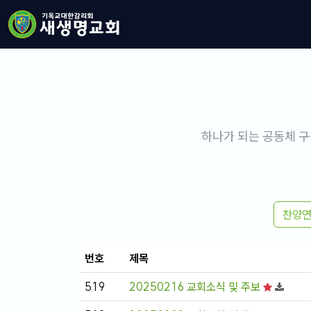
하나가 되는 공동체 구
찬양
번호
제목
519
20250216 교회소식 및 주보