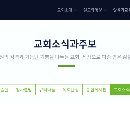
교회소개
설교와영상
양육과교
교회소식과주보
원의 감격과 거듭난 기쁨을 나누는 교회, 세상으로 파송 받은 
연습실
행사앨범
큐티나눔
목회단상
통합게시판
교회소식