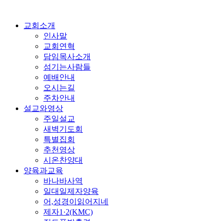
교회소개
인사말
교회연혁
담임목사소개
섬기는사람들
예배안내
오시는길
주차안내
설교와영상
주일설교
새벽기도회
특별집회
추천영상
시온찬양대
양육과교육
바나바사역
일대일제자양육
어,성경이읽어지네
제자1·2(KMC)