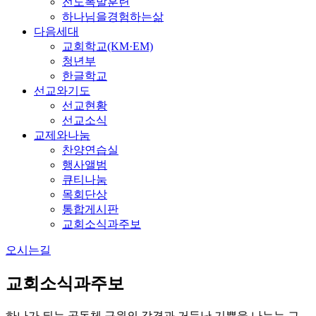
전도폭발훈련
하나님을경험하는삶
다음세대
교회학교(KM·EM)
청년부
한글학교
선교와기도
선교현황
선교소식
교제와나눔
찬양연습실
행사앨범
큐티나눔
목회단상
통합게시판
교회소식과주보
오시는길
교회소식과주보
하나가 되는 공동체 구원의 감격과 거듭난 기쁨을 나누는 교