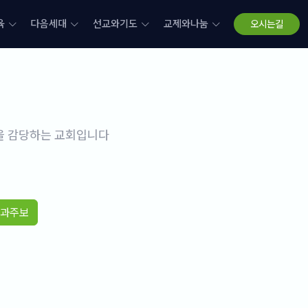
육
다음세대
선교와기도
교제와나눔
오시는길
삶을 감당하는 교회입니다
과주보