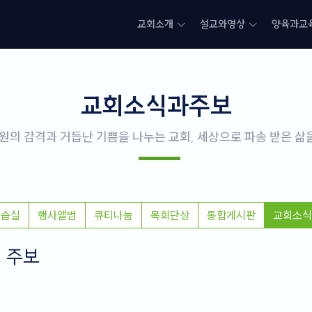
교회소개
설교와영상
양육과교
교회소식과주보
원의 감격과 거듭난 기쁨을 나누는 교회, 세상으로 파송 받은 
연습실
행사앨범
큐티나눔
목회단상
통합게시판
교회소식
및 주보