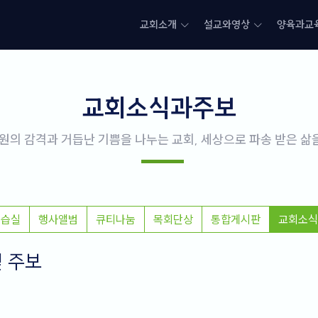
교회소개
설교와영상
양육과교
교회소식과주보
원의 감격과 거듭난 기쁨을 나누는 교회, 세상으로 파송 받은 
연습실
행사앨범
큐티나눔
목회단상
통합게시판
교회소식
및 주보