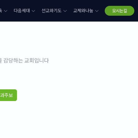
육
다음세대
선교와기도
교제와나눔
오시는길
삶을 감당하는 교회입니다
과주보